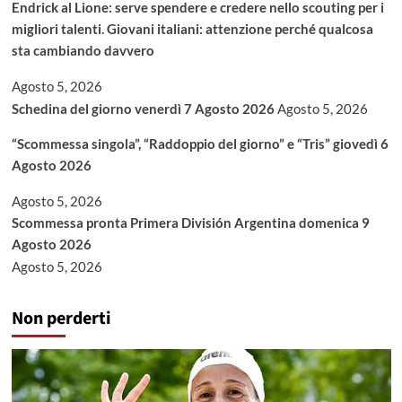
Endrick al Lione: serve spendere e credere nello scouting per i
migliori talenti. Giovani italiani: attenzione perché qualcosa
sta cambiando davvero
Agosto 5, 2026
Schedina del giorno venerdì 7 Agosto 2026
Agosto 5, 2026
“Scommessa singola”, “Raddoppio del giorno” e “Tris” giovedì 6
Agosto 2026
Agosto 5, 2026
Scommessa pronta Primera División Argentina domenica 9
Agosto 2026
Agosto 5, 2026
Non perderti