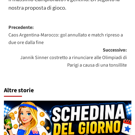
nostra proposta di gioco.
Navigazione
Precedente:
Caos Argentina-Marocco: gol annullato e match ripreso a
articolo
due ore dalla fine
Successivo:
Jannik Sinner costretto a rinunciare alle Olimpiadi di
Parigi a causa di una tonsillite
Altre storie