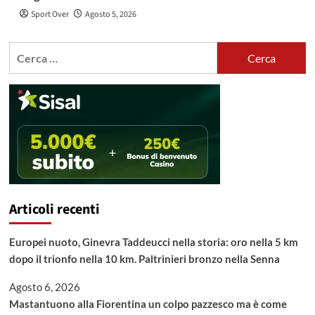
Sport Over
Agosto 5, 2026
Ricerca
per:
Articoli recenti
Europei nuoto, Ginevra Taddeucci nella storia: oro nella 5 km
dopo il trionfo nella 10 km. Paltrinieri bronzo nella Senna
Agosto 6, 2026
Mastantuono alla Fiorentina un colpo pazzesco ma è come