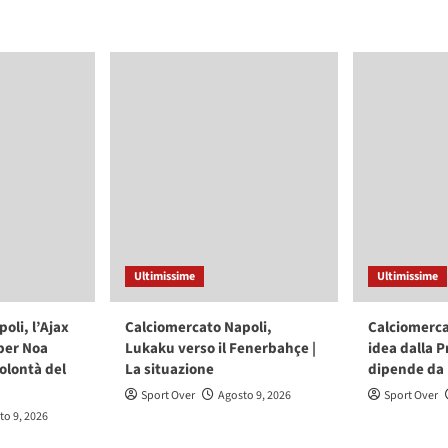
Ultimissime
Ultimissime
oli, l’Ajax
Calciomercato Napoli,
Calciomercat
 per Noa
Lukaku verso il Fenerbahçe |
idea dalla P
volontà del
La situazione
dipende da
Sport Over
Agosto 9, 2026
Sport Over
to 9, 2026