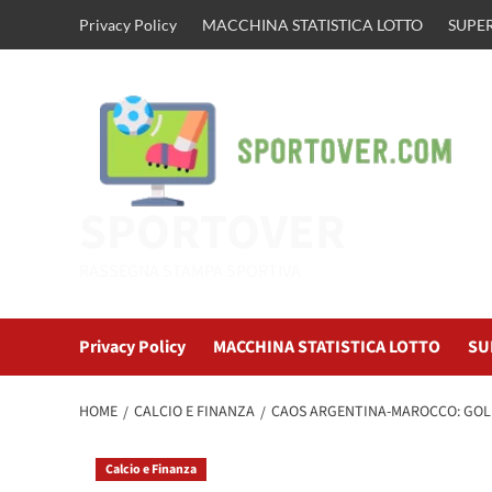
Vai
Privacy Policy
MACCHINA STATISTICA LOTTO
SUPER
al
contenuto
SPORTOVER
RASSEGNA STAMPA SPORTIVA
Privacy Policy
MACCHINA STATISTICA LOTTO
SU
HOME
CALCIO E FINANZA
CAOS ARGENTINA-MAROCCO: GOL 
Calcio e Finanza