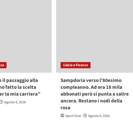
nza
Calcio e Finanza
n il passaggio alla
Sampdoria verso l’80esimo
o fatto la scelta
compleanno. Ad ora 18 mila
er la mia carriera”
abbonati però si punta a salire
ancora. Restano i nodi della
Agosto 8, 2026
rosa
Sport Over
Agosto 8, 2026