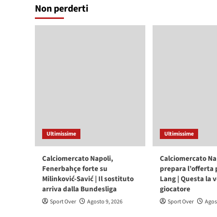
Non perderti
Ultimissime
Ultimissime
Calciomercato Napoli,
Calciomercato Nap
Fenerbahçe forte su
prepara l’offerta
Milinković-Savić | Il sostituto
Lang | Questa la 
arriva dalla Bundesliga
giocatore
Sport Over
Agosto 9, 2026
Sport Over
Agos