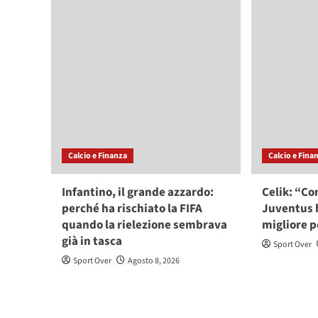
Calcio e Finanza
Calcio e Fina
Infantino, il grande azzardo:
Celik: “Co
perché ha rischiato la FIFA
Juventus h
quando la rielezione sembrava
migliore p
già in tasca
Sport Over
Sport Over
Agosto 8, 2026