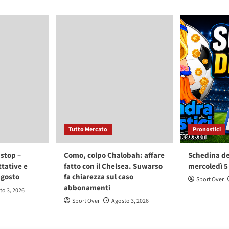
Tutto Mercato
Pronostici
stop –
Como, colpo Chalobah: affare
Schedina de
ttative e
fatto con il Chelsea. Suwarso
mercoledì 5
agosto
fa chiarezza sul caso
Sport Over
abbonamenti
to 3, 2026
Sport Over
Agosto 3, 2026