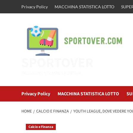
Vai
Privacy Policy
MACCHINA STATISTICA LOTTO
SUPER
al
contenuto
SPORTOVER
RASSEGNA STAMPA SPORTIVA
Privacy Policy
MACCHINA STATISTICA LOTTO
SU
HOME
CALCIO E FINANZA
YOUTH LEAGUE, DOVE VEDERE YO
Calcio e Finanza