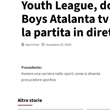
Youth League, d
Boys Atalanta t
la partita in dire
Sport Over
Novembre 25, 2024
Navigazione
Precedente:
Avviare una carriera nello sport: come si diventa
articolo
procuratore sportivo
Altre storie