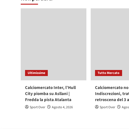
Ultimissime
Tutto Mercato
Calciomercato Inter, l’Hull
Calciomercato no 
City piomba su Asllani |
Indiscrezioni, tra
Fredda la pista Atalanta
retroscena del 3 
Sport Over
Agosto 4, 2026
Sport Over
Agos