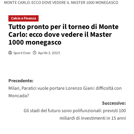
MONTE CARLO: ECCO DOVE VEDERE IL MASTER 1000 MONEGASCO
Calcio e Finanza
Tutto pronto per il torneo di Monte
Carlo: ecco dove vedere il Master
1000 monegasco
Sport Over
Aprile 3, 2025
Navigazione
Precedente:
Milan, Paratici vuole portare Lorenzo Giani: difficoltà con
articolo
Moncada?
Successivo:
Gli stadi del futuro sono polifunzionali: previsti 100
miliardi di investimenti in 15 anni