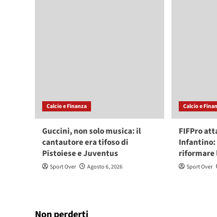
Calcio e Finanza
Calcio e Fina
Guccini, non solo musica: il
FIFPro att
cantautore era tifoso di
Infantino:
Pistoiese e Juventus
riformare
Sport Over
Agosto 6, 2026
Sport Over
Non perderti