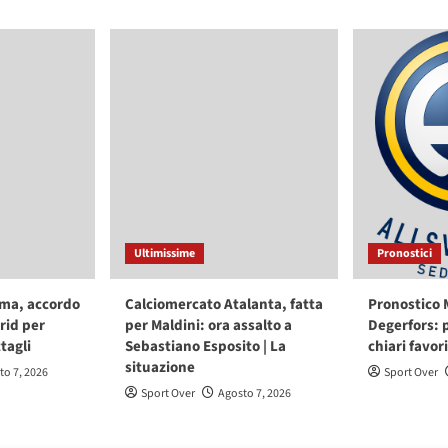
Ultimissime
Pronostici
ma, accordo
Calciomercato Atalanta, fatta
Pronostico 
rid per
per Maldini: ora assalto a
Degerfors: 
ttagli
Sebastiano Esposito | La
chiari favori
situazione
to 7, 2026
Sport Over
Sport Over
Agosto 7, 2026