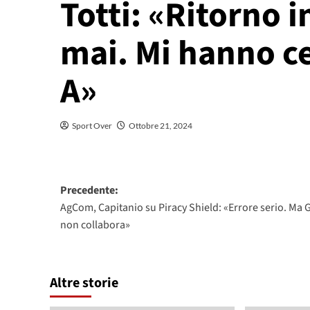
Totti: «Ritorno 
mai. Mi hanno ce
A»
Sport Over
Ottobre 21, 2024
Navigazione
Precedente:
AgCom, Capitanio su Piracy Shield: «Errore serio. Ma 
articolo
non collabora»
Altre storie