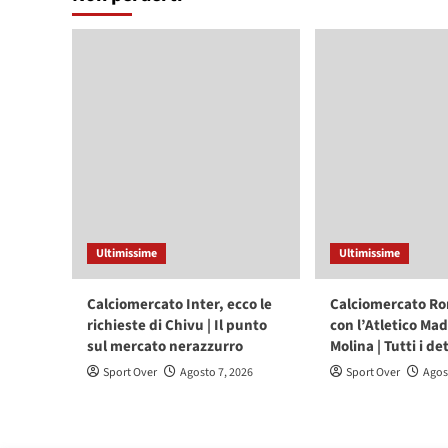
Ultimissime
Ultimissime
Calciomercato Inter, ecco le
Calciomercato Ro
richieste di Chivu | Il punto
con l’Atletico Mad
sul mercato nerazzurro
Molina | Tutti i de
Sport Over
Agosto 7, 2026
Sport Over
Agos