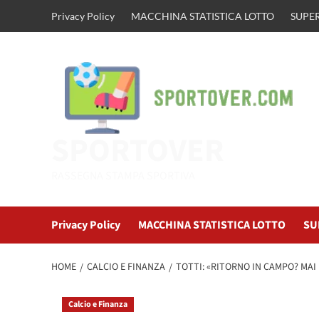
Vai
Privacy Policy
MACCHINA STATISTICA LOTTO
SUPER
al
contenuto
SPORTOVER
RASSEGNA STAMPA SPORTIVA
Privacy Policy
MACCHINA STATISTICA LOTTO
SU
HOME
CALCIO E FINANZA
TOTTI: «RITORNO IN CAMPO? MAI 
Calcio e Finanza