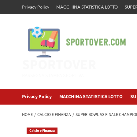
Vai
Privacy Policy
MACCHINA STATISTICA LOTTO
SUPER
al
contenuto
SPORTOVER
RASSEGNA STAMPA SPORTIVA
Privacy Policy
MACCHINA STATISTICA LOTTO
SU
HOME
CALCIO E FINANZA
SUPER BOWL VS FINALE CHAMPION
Calcio e Finanza