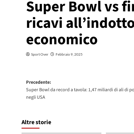
Super Bowl vs f
ricavi all’indott
economico
Sport Over
Febbraio 9, 2025
Navigazione
Precedente:
Super Bowl da record a tavola: 1,47 miliardi di ali di po
articolo
negli USA
Altre storie