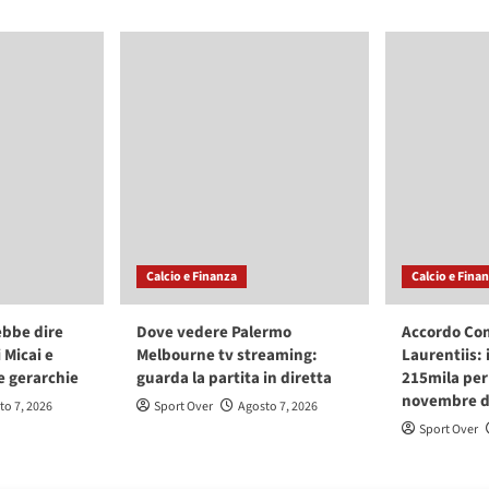
Calcio e Finanza
Calcio e Fina
ebbe dire
Dove vedere Palermo
Accordo Co
i Micai e
Melbourne tv streaming:
Laurentiis: 
e gerarchie
guarda la partita in diretta
215mila per 
novembre de
to 7, 2026
Sport Over
Agosto 7, 2026
Sport Over