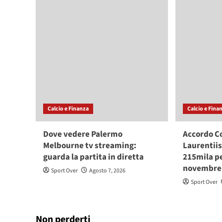
Calcio e Finanza
Calcio e Fina
Dove vedere Palermo
Accordo 
Melbourne tv streaming:
Laurentiis
guarda la partita in diretta
215mila pe
novembre 
Sport Over
Agosto 7, 2026
Sport Over
Non perderti