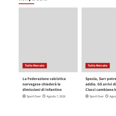
Tutto Mercato
Tutto Mercato
La Federazione calcistica
Spezia, Sarr potr
norvegese chiederà le
addio. Gli arrivi d
dimissioni di Infantino
Ciocci cambiano l
Sport Over
Agosto 7, 2026
Sport Over
Agos