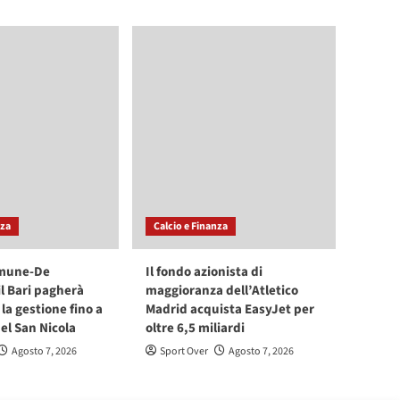
nza
Calcio e Finanza
mune-De
Il fondo azionista di
il Bari pagherà
maggioranza dell’Atletico
la gestione fino a
Madrid acquista EasyJet per
l San Nicola
oltre 6,5 miliardi
Agosto 7, 2026
Sport Over
Agosto 7, 2026