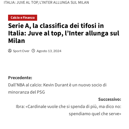
ITALIA: JUVE AL TOP, L’INTER ALLUNGA SUL MILAN
Calcio e Finanza
Serie A, la classifica dei tifosi in
Italia: Juve al top, l’Inter allunga sul
Milan
Sport Over
Agosto 13, 2024
Navigazione
Precedente:
Dall’NBA al calcio: Kevin Durant è un nuovo socio di
articolo
minoranza del PSG
Successivo:
Ibra: «Cardinale vuole che si spenda di più, ma dico no:
spendiamo quel che serve»