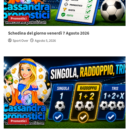
Pronostici
Schedina del giorno venerdì 7 Agosto 2026
Sport Over
Agosto 5, 2026
Pronostici