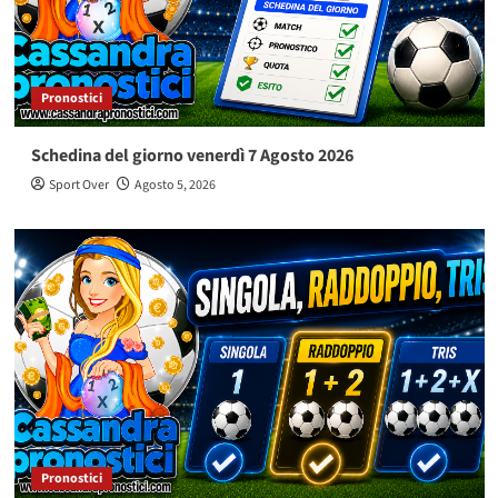
Pronostici
Schedina del giorno venerdì 7 Agosto 2026
Sport Over
Agosto 5, 2026
Pronostici