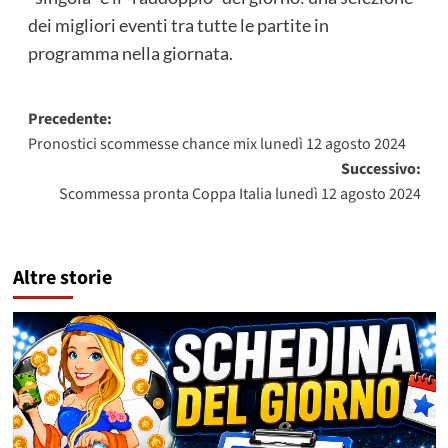
dei migliori eventi tra tutte le partite in
programma nella giornata.
Navigazione
Precedente:
Pronostici scommesse chance mix lunedì 12 agosto 2024
articolo
Successivo:
Scommessa pronta Coppa Italia lunedì 12 agosto 2024
Altre storie