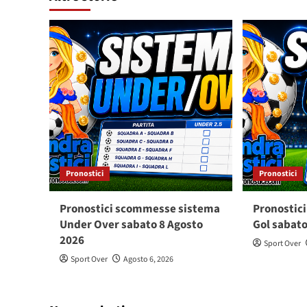
Pronostici
Pronostici
Pronostici scommesse sistema
Pronostic
Under Over sabato 8 Agosto
Gol sabato
2026
Sport Over
Sport Over
Agosto 6, 2026