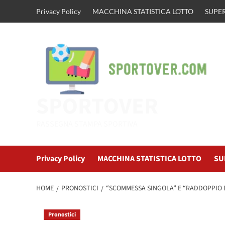
Vai
Privacy Policy
MACCHINA STATISTICA LOTTO
SUPER
al
contenuto
SPORTOVER
RASSEGNA STAMPA SPORTIVA
Privacy Policy
MACCHINA STATISTICA LOTTO
SU
HOME
PRONOSTICI
“SCOMMESSA SINGOLA” E “RADDOPPIO 
Pronostici