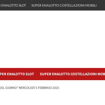
 ENALOTTO SLOT
SUPER ENALOTTO COSTELLAZIONI MOBILI
PER ENALOTTO SLOT
SUPER ENALOTTO COSTELLAZIONI MOB
DEL GIORNO” MERCOLEDÌ 5 FEBBRAIO 2025