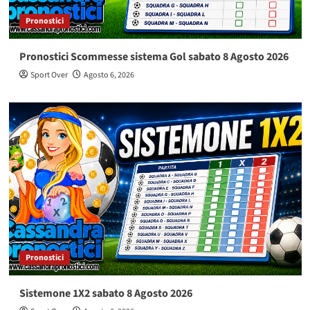
Pronostici
Pronostici Scommesse sistema Gol sabato 8 Agosto 2026
Sport Over
Agosto 6, 2026
Pronostici
Sistemone 1X2 sabato 8 Agosto 2026