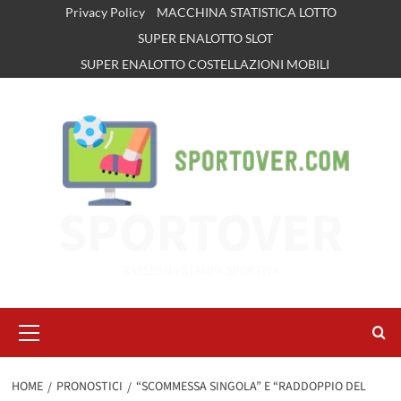
Vai
Privacy Policy
MACCHINA STATISTICA LOTTO
al
SUPER ENALOTTO SLOT
contenuto
SUPER ENALOTTO COSTELLAZIONI MOBILI
SPORTOVER
RASSEGNA STAMPA SPORTIVA
Menu
principale
HOME
PRONOSTICI
“SCOMMESSA SINGOLA” E “RADDOPPIO DEL