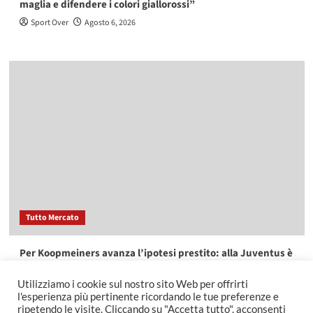
maglia e difendere i colori giallorossi”
Sport Over
Agosto 6, 2026
Tutto Mercato
Per Koopmeiners avanza l’ipotesi prestito: alla Juventus è
finito anche dietro Luiz nelle scelte
Utilizziamo i cookie sul nostro sito Web per offrirti
Sport Over
Agosto 6, 2026
l'esperienza più pertinente ricordando le tue preferenze e
ripetendo le visite. Cliccando su "Accetta tutto", acconsenti