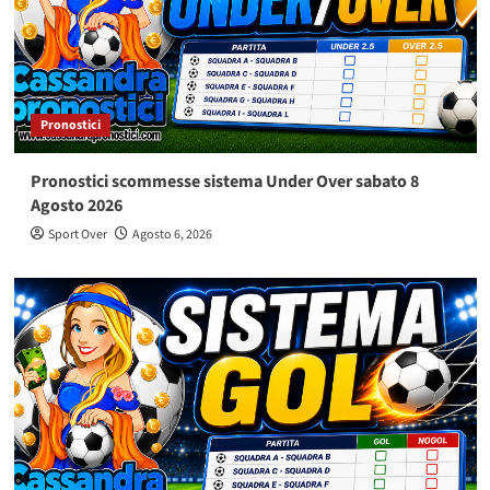
Pronostici
Pronostici scommesse sistema Under Over sabato 8
Agosto 2026
Sport Over
Agosto 6, 2026