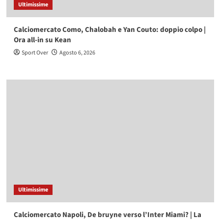
Ultimissime
Calciomercato Como, Chalobah e Yan Couto: doppio colpo |
Ora all-in su Kean
Sport Over
Agosto 6, 2026
Ultimissime
Calciomercato Napoli, De bruyne verso l’Inter Miami? | La