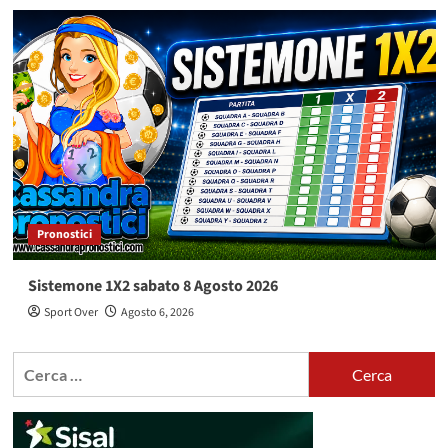
Pronostici
Sistemone 1X2 sabato 8 Agosto 2026
Sport Over
Agosto 6, 2026
Ricerca
per: