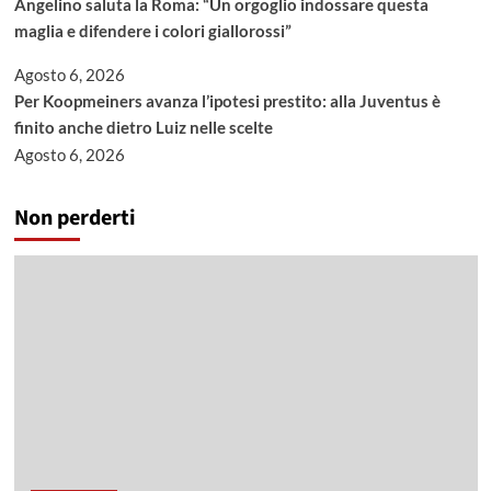
Angelino saluta la Roma: “Un orgoglio indossare questa
maglia e difendere i colori giallorossi”
Agosto 6, 2026
Per Koopmeiners avanza l’ipotesi prestito: alla Juventus è
finito anche dietro Luiz nelle scelte
Agosto 6, 2026
Non perderti