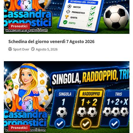
Pronostici
Schedina del giorno venerdì 7 Agosto 2026
Sport Over
Agosto 5, 2026
Pronostici