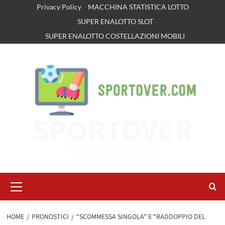
Vai
Privacy Policy
MACCHINA STATISTICA LOTTO
al
SUPER ENALOTTO SLOT
contenuto
SUPER ENALOTTO COSTELLAZIONI MOBILI
SPORTOVER
RASSEGNA STAMPA SPORTIVA
Menu
principale
HOME
PRONOSTICI
“SCOMMESSA SINGOLA” E “RADDOPPIO DEL