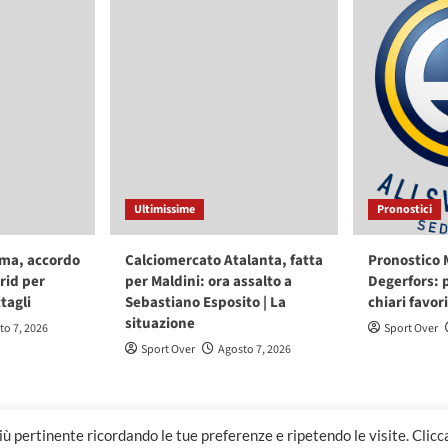
Ultimissime
Pronostici
ma, accordo
Calciomercato Atalanta, fatta
Pronostico 
rid per
per Maldini: ora assalto a
Degerfors: 
ttagli
Sebastiano Esposito | La
chiari favori
situazione
to 7, 2026
Sport Over
Sport Over
Agosto 7, 2026
più pertinente ricordando le tue preferenze e ripetendo le visite. Clic
t Over Ltd Copyright © All rights reserved.
|
CoverNews
di AF th