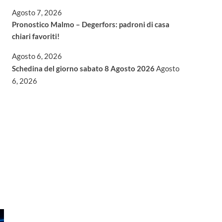
Agosto 7, 2026
Pronostico Malmo – Degerfors: padroni di casa
chiari favoriti!
Agosto 6, 2026
Schedina del giorno sabato 8 Agosto 2026
Agosto
6, 2026