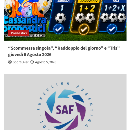
Pronostici
“Scommessa singola”, “Raddoppio del giorno” e “Tris”
giovedì 6 Agosto 2026
Sport Over
Agosto 5, 2026