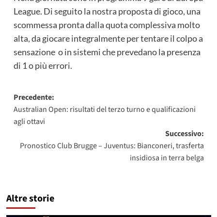
League. Di seguito la nostra proposta di gioco, una
scommessa pronta dalla quota complessiva molto
alta, da giocare integralmente per tentare il colpo a
sensazione o in sistemi che prevedano la presenza
di 1 o più errori.
Navigazione
Precedente:
Australian Open: risultati del terzo turno e qualificazioni
articolo
agli ottavi
Successivo:
Pronostico Club Brugge – Juventus: Bianconeri, trasferta
insidiosa in terra belga
Altre storie