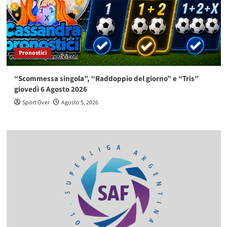
Pronostici
“Scommessa singola”, “Raddoppio del giorno” e “Tris”
giovedì 6 Agosto 2026
Sport Over
Agosto 5, 2026