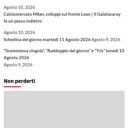
Agosto 10, 2026
Calciomercato Milan, sviluppi sul fronte Leao | Il Galatasaray
fa un passo indietro
Agosto 10, 2026
Schedina del giorno martedì 11 Agosto 2026
Agosto 9, 2026
“Scommessa singola”, “Raddoppio del giorno” e “Tris” lunedì 10
Agosto 2026
Agosto 9, 2026
Non perderti