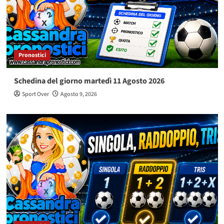
Pronostici
Schedina del giorno martedì 11 Agosto 2026
Sport Over
Agosto 9, 2026