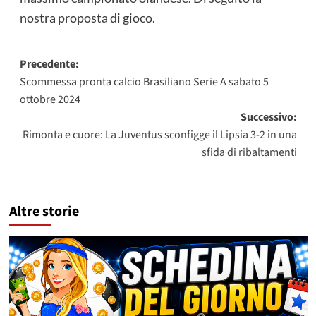
nostra proposta di gioco.
Navigazione
Precedente:
Scommessa pronta calcio Brasiliano Serie A sabato 5
articolo
ottobre 2024
Successivo:
Rimonta e cuore: La Juventus sconfigge il Lipsia 3-2 in una
sfida di ribaltamenti
Altre storie