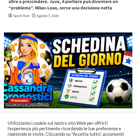
altre a prescindere. Juve, il portiere può diventare un
“problema”. Milan-Leao, serve una decisione netta
Sport Over
Agosto 7, 2026
Pronostici
Schedina del giorno domenica 9 Agosto 2026
Utilizziamo i cookie sul nostro sito Web per offrirti
Sport Over
Agosto 7, 2026
l'esperienza più pertinente ricordando le tue preferenze e
ripetendo le visite. Cliccando su "Accetta tutto", acconsenti