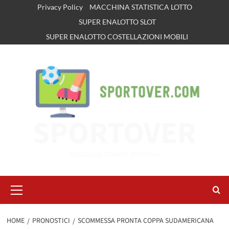
Vai
Privacy Policy
MACCHINA STATISTICA LOTTO
al
SUPER ENALOTTO SLOT
contenuto
SUPER ENALOTTO COSTELLAZIONI MOBILI
SPORTOVER
RASSEGNA STAMPA SPORTIVA
Menu
principale
HOME
PRONOSTICI
SCOMMESSA PRONTA COPPA SUDAMERICANA