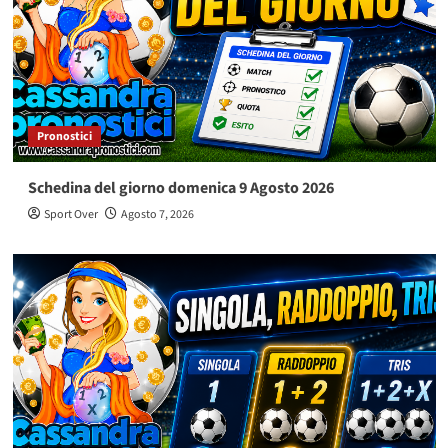
Pronostici
Schedina del giorno domenica 9 Agosto 2026
Sport Over
Agosto 7, 2026