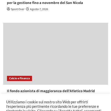
per la gestione fino a novembre del San Nicola
Sport Over
Agosto 7, 2026
Calcio e Finanza
Il fondo azionista di maggioranza dell’Atletico Madrid
acquista EasyJet per oltre 6,5 miliardi
Utilizziamo i cookie sul nostro sito Web per offrirti
Sport Over
Agosto 7, 2026
l'esperienza più pertinente ricordando le tue preferenze e
ripetendo le visite. Cliccando su "Accetta tutto", acconsenti