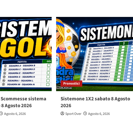
Pronostici
i Scommesse sistema
Sistemone 1X2 sabato 8 Agosto
 8 Agosto 2026
2026
Agosto 6, 2026
Sport Over
Agosto 6, 2026