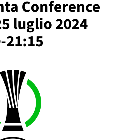
ta Conference
5 luglio 2024
0-21:15