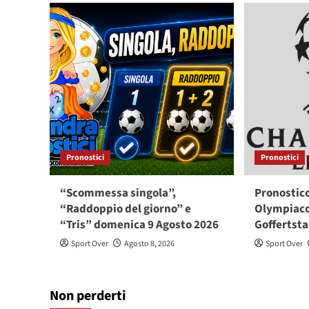
Pronostici
Pronostici
“Scommessa singola”,
Pronostic
“Raddoppio del giorno” e
Olympiacos
“Tris” domenica 9 Agosto 2026
Goffertst
Sport Over
Agosto 8, 2026
Sport Over
Non perderti