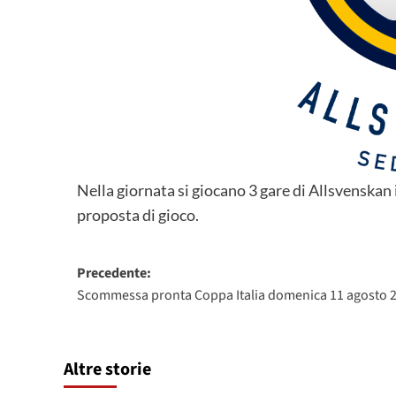
Nella giornata si giocano 3 gare di Allsvenska
proposta di gioco.
Navigazione
Precedente:
Scommessa pronta Coppa Italia domenica 11 agosto 
articolo
Altre storie