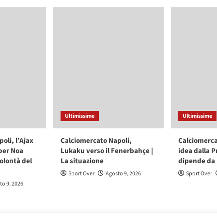
Ultimissime
Ultimissime
oli, l’Ajax
Calciomercato Napoli,
Calciomercat
 per Noa
Lukaku verso il Fenerbahçe |
idea dalla P
volontà del
La situazione
dipende da
Sport Over
Agosto 9, 2026
Sport Over
to 9, 2026