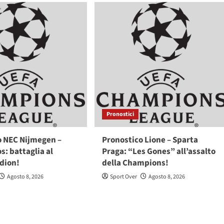
Pronostici
o NEC Nijmegen –
Pronostico Lione – Sparta
: battaglia al
Praga: “Les Gones” all’assalto
adion!
della Champions!
Agosto 8, 2026
Sport Over
Agosto 8, 2026