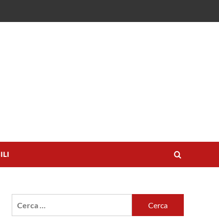
ILI
Ricerca
per: