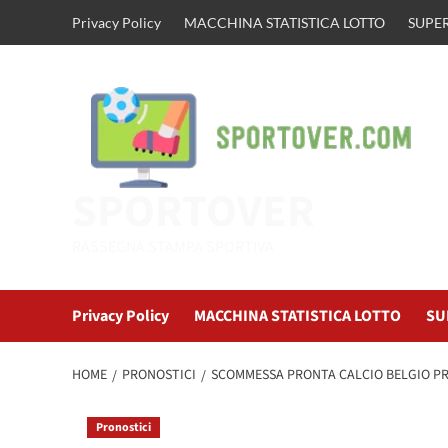
Vai
Privacy Policy
MACCHINA STATISTICA LOTTO
SUPER
al
contenuto
SPORTOVER
RASSEGNA STAMPA SPORTIVA
Privacy Policy
MACCHINA STATISTICA LOTTO
SU
HOME
PRONOSTICI
SCOMMESSA PRONTA CALCIO BELGIO PR
Pronostici