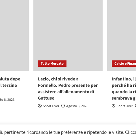
Tutto Mercato
Calcio e Fina
aluta dopo
Lazio, chi si rivede a
Infantino, i
il terzino
Formello. Pedro presente per
perché ha ri
assistere all’allenamento di
quando la r
Gattuso
sembrava gi
to 8, 2026
Sport Over
Agosto 8, 2026
Sport Over
più pertinente ricordando le tue preferenze e ripetendo le visite. Clic
t Over Ltd Copyright © All rights reserved.
|
CoverNews
di AF th