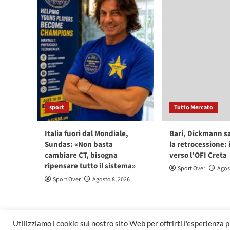
sport
Tutto Mercato
Italia fuori dal Mondiale,
Bari, Dickmann s
Sundas: «Non basta
la retrocessione: 
cambiare CT, bisogna
verso l’OFI Creta
ripensare tutto il sistema»
Sport Over
Agos
Sport Over
Agosto 8, 2026
Utilizziamo i cookie sul nostro sito Web per offrirti l'esperienza 
Spor