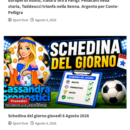
Europei di nuoto, Italia d’oro a Parigi: Pellacani nella
storia, Taddeucci trionfa nella Senna. Argento per Conte-
Pelligra
Sport Over
Agosto 5, 2026
Pronostici
Schedina del giorno giovedì 6 Agosto 2026
Sport Over
Agosto 4, 2026