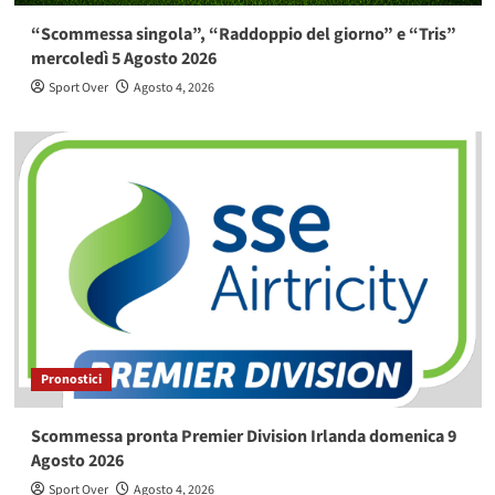
“Scommessa singola”, “Raddoppio del giorno” e “Tris”
mercoledì 5 Agosto 2026
Sport Over
Agosto 4, 2026
Pronostici
Scommessa pronta Premier Division Irlanda domenica 9
Agosto 2026
Sport Over
Agosto 4, 2026