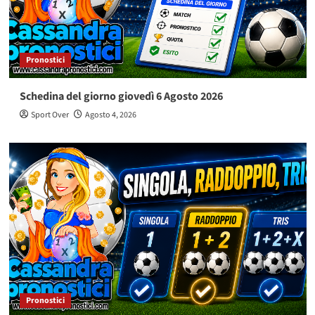
Pronostici
Schedina del giorno giovedì 6 Agosto 2026
Sport Over
Agosto 4, 2026
Pronostici