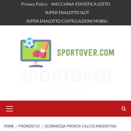
Vai
Privacy Policy
MACCHINA STATISTICA LOTTO
al
SUPER ENALOTTO SLOT
contenuto
SUPER ENALOTTO COSTELLAZIONI MOBILI
SPORTOVER
RASSEGNA STAMPA SPORTIVA
Menu
principale
HOME
PRONOSTICI
SCOMMESSA PRONTA CALCIO ARGENTINO