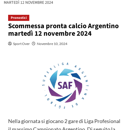
MARTEDÌ 12 NOVEMBRE 2024
Pronostici
Scommessa pronta calcio Argentino
martedì 12 novembre 2024
Sport Over
Novembre 10, 2024
Nella giornata si giocano 2 gare di Liga Profesional
il massimo Campionato Argentino. Di seguito la