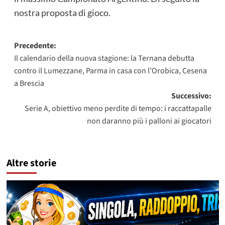
nostra proposta di gioco.
Navigazione
Precedente:
Il calendario della nuova stagione: la Ternana debutta
articolo
contro il Lumezzane, Parma in casa con l’Orobica, Cesena
a Brescia
Successivo:
Serie A, obiettivo meno perdite di tempo: i raccattapalle
non daranno più i palloni ai giocatori
Altre storie