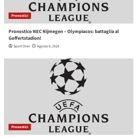
Pronostici
Pronostico NEC Nijmegen – Olympiacos: battaglia al
Goffertstadion!
Sport Over
Agosto 8, 2026
Pronostici