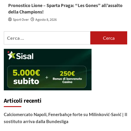
Pronostico Lione – Sparta Praga: “Les Gones” all’assalto
della Champions!
Sport Over
Agosto 8, 2026
Ricerca
per:
Articoli recenti
Calciomercato Napoli, Fenerbahçe forte su Milinković-Savić | Il
sostituto arriva dalla Bundesliga