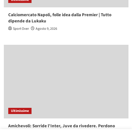
Calciomercato Napoli, folle idea dalla Premier | Tutto
dipende da Lukaku
Sport Over
Agosto 9, 2026
Ultimissime
Amichevoli: Sorride l’Inter, Juve da rivedere. Perdono