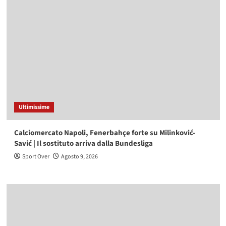
Ultimissime
Calciomercato Napoli, Fenerbahçe forte su Milinković-
Savić | Il sostituto arriva dalla Bundesliga
Sport Over
Agosto 9, 2026