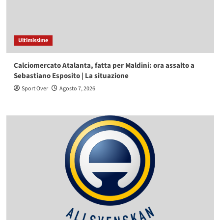
Ultimissime
Calciomercato Atalanta, fatta per Maldini: ora assalto a
Sebastiano Esposito | La situazione
Sport Over
Agosto 7, 2026