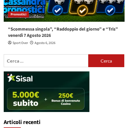
Pronostici
“Scommessa singola”, “Raddoppio del giorno” e “Tris”
venerdì 7 Agosto 2026
Sport Over
Agosto 6, 2026
Ricerca
per:
Articoli recenti