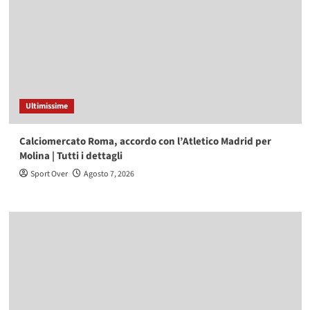
Ultimissime
Calciomercato Roma, accordo con l’Atletico Madrid per
Molina | Tutti i dettagli
Sport Over
Agosto 7, 2026