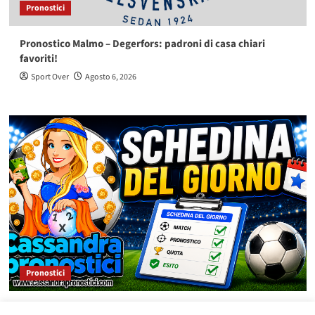
Pronostici
Pronostico Malmo – Degerfors: padroni di casa chiari
favoriti!
Sport Over
Agosto 6, 2026
Pronostici
Schedina del giorno sabato 8 Agosto 2026