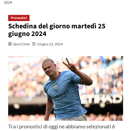
2024
Pronostici
Schedina del giorno martedì 25
giugno 2024
Sport Over
Giugno 22, 2024
Tra i pronostici di oggi ne abbiamo selezionati 6