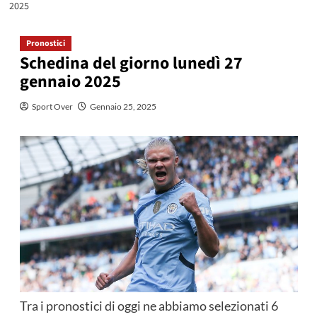
2025
Pronostici
Schedina del giorno lunedì 27
gennaio 2025
Sport Over
Gennaio 25, 2025
Tra i pronostici di oggi ne abbiamo selezionati 6