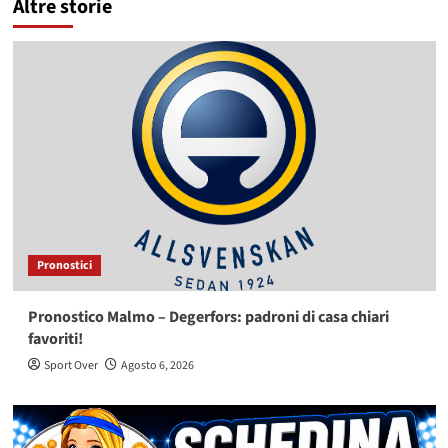
Altre storie
Pronostici
Pronostico Malmo – Degerfors: padroni di casa chiari
favoriti!
Sport Over
Agosto 6, 2026