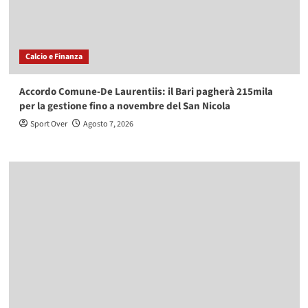
Calcio e Finanza
Accordo Comune-De Laurentiis: il Bari pagherà 215mila
per la gestione fino a novembre del San Nicola
Sport Over
Agosto 7, 2026