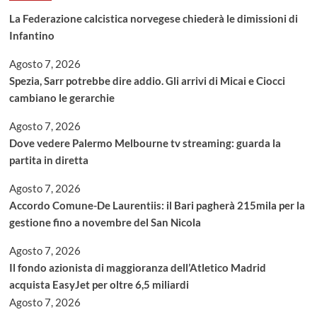
La Federazione calcistica norvegese chiederà le dimissioni di
Infantino
Agosto 7, 2026
Spezia, Sarr potrebbe dire addio. Gli arrivi di Micai e Ciocci
cambiano le gerarchie
Agosto 7, 2026
Dove vedere Palermo Melbourne tv streaming: guarda la
partita in diretta
Agosto 7, 2026
Accordo Comune-De Laurentiis: il Bari pagherà 215mila per la
gestione fino a novembre del San Nicola
Agosto 7, 2026
Il fondo azionista di maggioranza dell’Atletico Madrid
acquista EasyJet per oltre 6,5 miliardi
Agosto 7, 2026