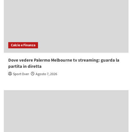
Calcio e Finanza
Dove vedere Palermo Melbourne tv streaming: guarda la
partita in diretta
Sport Over
Agosto 7, 2026