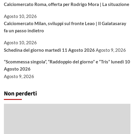
Calciomercato Roma, offerta per Rodrigo Mora | La situazione
Agosto 10, 2026
Calciomercato Milan, sviluppi sul fronte Leao | Il Galatasaray
fa un passo indietro
Agosto 10, 2026
Schedina del giorno martedì 11 Agosto 2026
Agosto 9, 2026
“Scommessa singola”, “Raddoppio del giorno” e “Tris” lunedì 10
Agosto 2026
Agosto 9, 2026
Non perderti