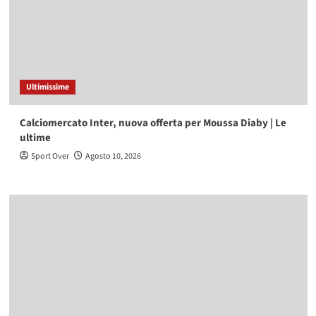
Ultimissime
Calciomercato Inter, nuova offerta per Moussa Diaby | Le
ultime
Sport Over
Agosto 10, 2026