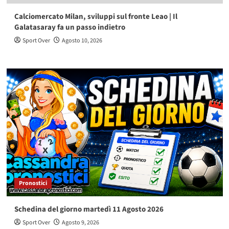
Calciomercato Milan, sviluppi sul fronte Leao | Il
Galatasaray fa un passo indietro
Sport Over
Agosto 10, 2026
Pronostici
Schedina del giorno martedì 11 Agosto 2026
Sport Over
Agosto 9, 2026