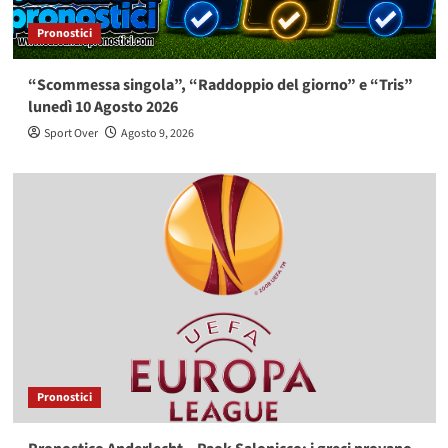
Pronostici
“Scommessa singola”, “Raddoppio del giorno” e “Tris”
lunedì 10 Agosto 2026
Sport Over
Agosto 9, 2026
Pronostici