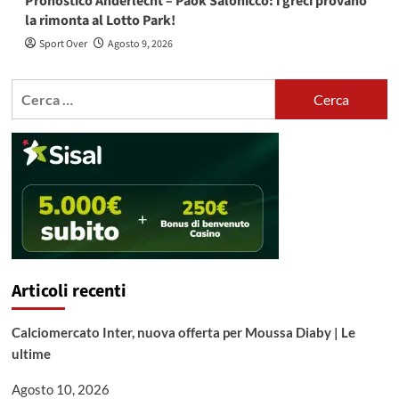
Pronostico Anderlecht – Paok Salonicco: i greci provano
la rimonta al Lotto Park!
Sport Over
Agosto 9, 2026
Ricerca
per:
Articoli recenti
Calciomercato Inter, nuova offerta per Moussa Diaby | Le
ultime
Agosto 10, 2026