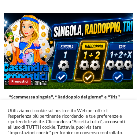
Pronostici
“Scommessa singola”, “Raddoppio del giorno” e “Tris”
lunedì 10 Agosto 2026
Utilizziamo i cookie sul nostro sito Web per offrirti
Sport Over
Agosto 9, 2026
l'esperienza più pertinente ricordando le tue preferenze e
ripetendo le visite. Cliccando su "Accetta tutto", acconsenti
all'uso di TUTTI i cookie. Tuttavia, puoi visitare
"Impostazioni cookie" per fornire un consenso controllato.