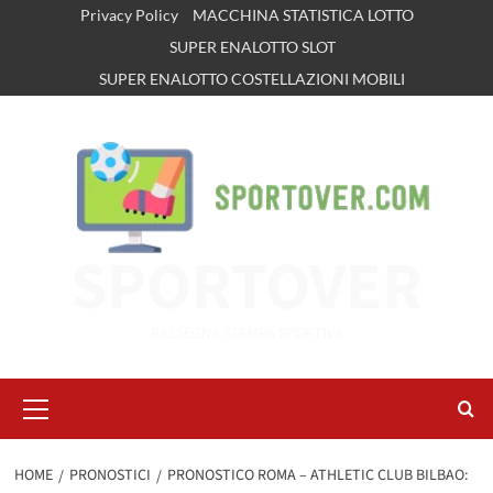
Vai
Privacy Policy
MACCHINA STATISTICA LOTTO
al
SUPER ENALOTTO SLOT
contenuto
SUPER ENALOTTO COSTELLAZIONI MOBILI
SPORTOVER
RASSEGNA STAMPA SPORTIVA
Menu
principale
HOME
PRONOSTICI
PRONOSTICO ROMA – ATHLETIC CLUB BILBAO: