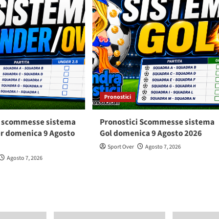
Pronostici
i scommesse sistema
Pronostici Scommesse sistema
r domenica 9 Agosto
Gol domenica 9 Agosto 2026
Sport Over
Agosto 7, 2026
Agosto 7, 2026