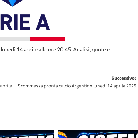
nedì 14 aprile alle ore 20:45. Analisi, quote e
Successivo:
aprile
Scommessa pronta calcio Argentino lunedì 14 aprile 2025