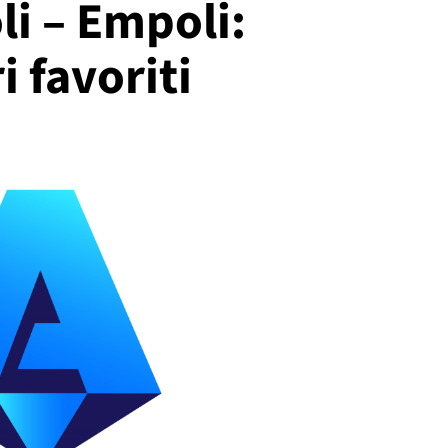
i – Empoli:
i favoriti