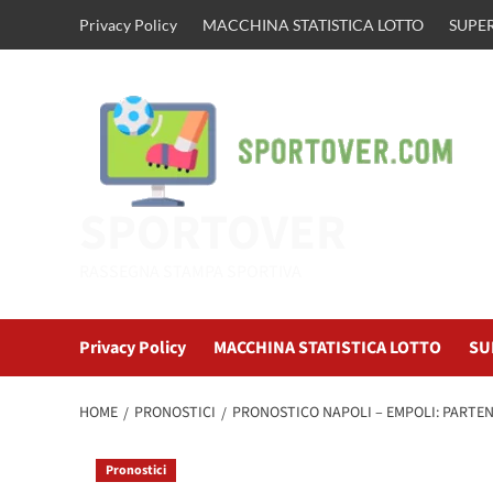
Vai
Privacy Policy
MACCHINA STATISTICA LOTTO
SUPER
al
contenuto
SPORTOVER
RASSEGNA STAMPA SPORTIVA
Privacy Policy
MACCHINA STATISTICA LOTTO
SU
HOME
PRONOSTICI
PRONOSTICO NAPOLI – EMPOLI: PARTEN
Pronostici