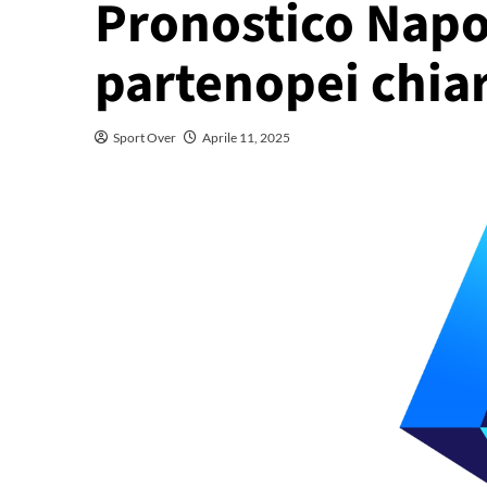
Pronostico Napol
partenopei chiar
Sport Over
Aprile 11, 2025