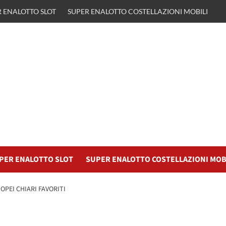
 ENALOTTO SLOT
SUPER ENALOTTO COSTELLAZIONI MOBILI
PER ENALOTTO SLOT
SUPER ENALOTTO COSTELLAZIONI MOB
OPEI CHIARI FAVORITI