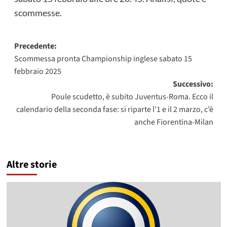
scommesse.
Navigazione
Precedente:
Scommessa pronta Championship inglese sabato 15
articolo
febbraio 2025
Successivo:
Poule scudetto, è subito Juventus-Roma. Ecco il
calendario della seconda fase: si riparte l’1 e il 2 marzo, c’è
anche Fiorentina-Milan
Altre storie