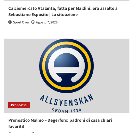
Calciomercato Atalanta, fatta per Maldini: ora assalto a
Sebastiano Esposito | La situazione
Sport Over
Agosto 7, 2026
Pronostici
Pronostico Malmo – Degerfors: padroni di casa chiari
favoriti!