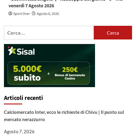
venerdì 7 Agosto 2026
Sport Over
Agosto 6, 2026
Ricerca
per:
Articoli recenti
Calciomercato Inter, ecco le richieste di Chivu | Il punto sul
mercato nerazzurro
Agosto 7, 2026