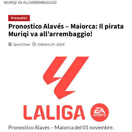
MURIQI VA ALL’ARREMBAGGIO!
Pronostici
Pronostico Alavés – Maiorca: Il pirata
Muriqi va all’arrembaggio!
Sport Over
Ottobre 29, 2024
Pronostico Alaves – Maiorca del 01 novembre.