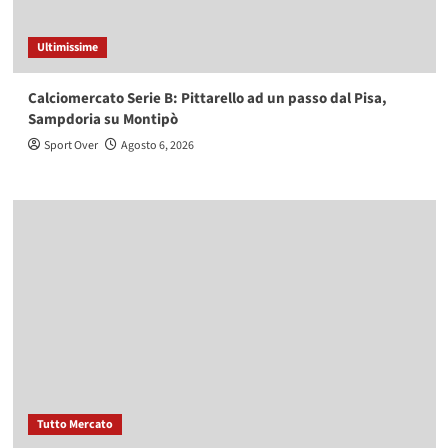
Ultimissime
Calciomercato Serie B: Pittarello ad un passo dal Pisa,
Sampdoria su Montipò
Sport Over
Agosto 6, 2026
Tutto Mercato