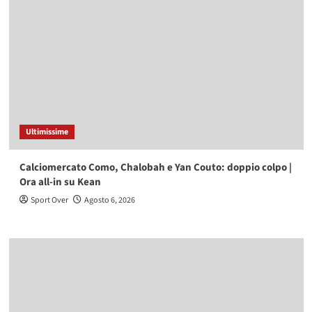
Ultimissime
Calciomercato Como, Chalobah e Yan Couto: doppio colpo |
Ora all-in su Kean
Sport Over
Agosto 6, 2026