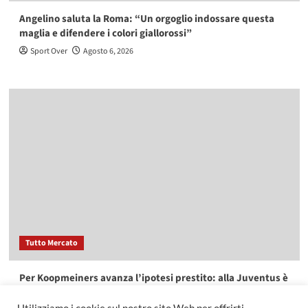
Angelino saluta la Roma: “Un orgoglio indossare questa
maglia e difendere i colori giallorossi”
Sport Over
Agosto 6, 2026
Tutto Mercato
Per Koopmeiners avanza l’ipotesi prestito: alla Juventus è
finito anche dietro Luiz nelle scelte