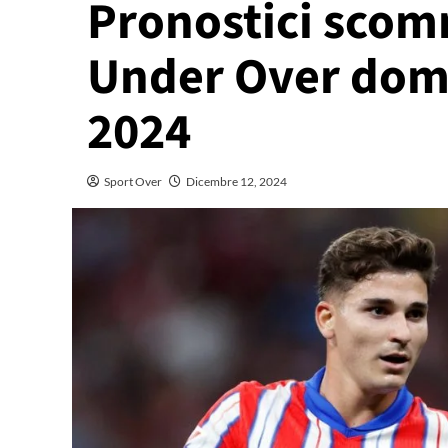
Pronostici scom
Under Over dom
2024
Sport Over
Dicembre 12, 2024