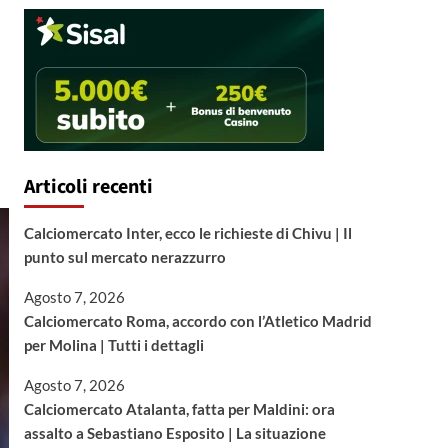
Articoli recenti
Calciomercato Inter, ecco le richieste di Chivu | Il
punto sul mercato nerazzurro
Agosto 7, 2026
Calciomercato Roma, accordo con l’Atletico Madrid
per Molina | Tutti i dettagli
Agosto 7, 2026
Calciomercato Atalanta, fatta per Maldini: ora
assalto a Sebastiano Esposito | La situazione