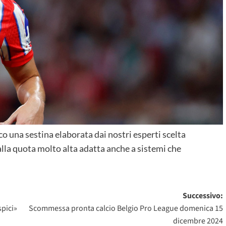
co una sestina elaborata dai nostri esperti scelta
alla quota molto alta adatta anche a sistemi che
Successivo:
spici»
Scommessa pronta calcio Belgio Pro League domenica 15
dicembre 2024