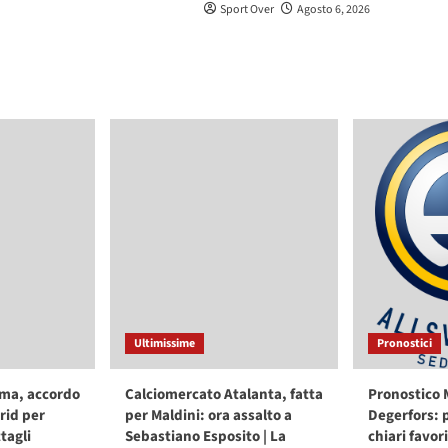
Sport Over
Agosto 6, 2026
Ultimissime
Pronostici
ma, accordo
Calciomercato Atalanta, fatta
Pronostico 
rid per
per Maldini: ora assalto a
Degerfors: 
ttagli
Sebastiano Esposito | La
chiari favori