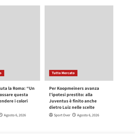
o
Tutto Mercato
luta la Roma: “Un
Per Koopmeiners avanza
dossare questa
l’ipotesi prestito: alla
endere i colori
Juventus è finito anche
dietro Luiz nelle scelte
Agosto 6, 2026
Sport Over
Agosto 6, 2026