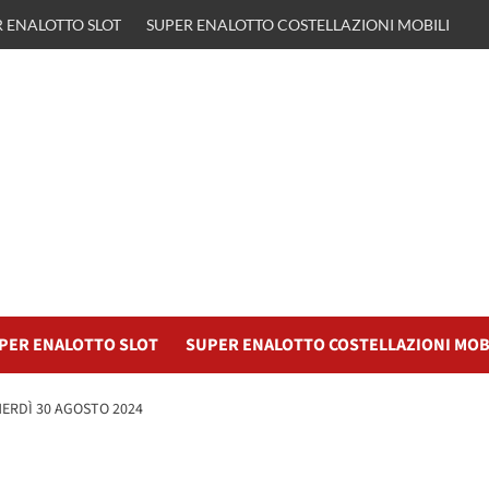
 ENALOTTO SLOT
SUPER ENALOTTO COSTELLAZIONI MOBILI
PER ENALOTTO SLOT
SUPER ENALOTTO COSTELLAZIONI MOB
ERDÌ 30 AGOSTO 2024