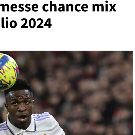
mmesse chance mix
lio 2024