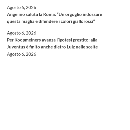
Agosto 6, 2026
Angelino saluta la Roma: “Un orgoglio indossare
questa maglia e difendere i colori giallorossi”
Agosto 6, 2026
Per Koopmeiners avanza l’ipotesi prestito: alla
Juventus è finito anche dietro Luiz nelle scelte
Agosto 6, 2026