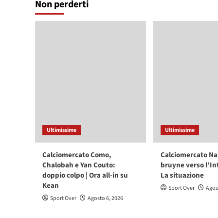
Non perderti
Ultimissime
Ultimissime
Calciomercato Como,
Calciomercato Na
Chalobah e Yan Couto:
bruyne verso l’In
doppio colpo | Ora all-in su
La situazione
Kean
Sport Over
Agos
Sport Over
Agosto 6, 2026