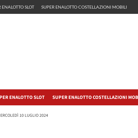
 ENALOTTO SLOT
SUPER ENALOTTO COSTELLAZIONI MOBILI
PER ENALOTTO SLOT
SUPER ENALOTTO COSTELLAZIONI MOB
ERCOLEDÌ 10 LUGLIO 2024