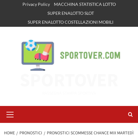
Vai
Privacy Policy
MACCHINA STATISTICA LOTTO
al
SUPER ENALOTTO SLOT
contenuto
SUPER ENALOTTO COSTELLAZIONI MOBILI
SPORTOVER
RASSEGNA STAMPA SPORTIVA
Menu
principale
HOME
PRONOSTICI
PRONOSTICI SCOMMESSE CHANCE MIX MARTEDÌ