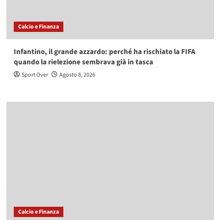
Calcio e Finanza
Infantino, il grande azzardo: perché ha rischiato la FIFA
quando la rielezione sembrava già in tasca
Sport Over
Agosto 8, 2026
Calcio e Finanza