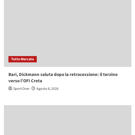
Tutto Mercato
Bari, Dickmann saluta dopo la retrocessione: il terzino
verso l’OFI Creta
Sport Over
Agosto 8, 2026