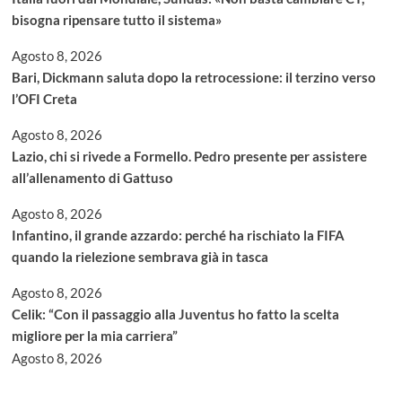
bisogna ripensare tutto il sistema»
Agosto 8, 2026
Bari, Dickmann saluta dopo la retrocessione: il terzino verso
l’OFI Creta
Agosto 8, 2026
Lazio, chi si rivede a Formello. Pedro presente per assistere
all’allenamento di Gattuso
Agosto 8, 2026
Infantino, il grande azzardo: perché ha rischiato la FIFA
quando la rielezione sembrava già in tasca
Agosto 8, 2026
Celik: “Con il passaggio alla Juventus ho fatto la scelta
migliore per la mia carriera”
Agosto 8, 2026