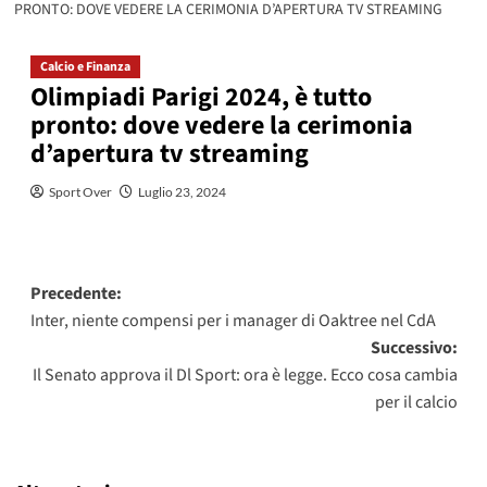
PRONTO: DOVE VEDERE LA CERIMONIA D’APERTURA TV STREAMING
Calcio e Finanza
Olimpiadi Parigi 2024, è tutto
pronto: dove vedere la cerimonia
d’apertura tv streaming
Sport Over
Luglio 23, 2024
Navigazione
Precedente:
Inter, niente compensi per i manager di Oaktree nel CdA
articolo
Successivo:
Il Senato approva il Dl Sport: ora è legge. Ecco cosa cambia
per il calcio