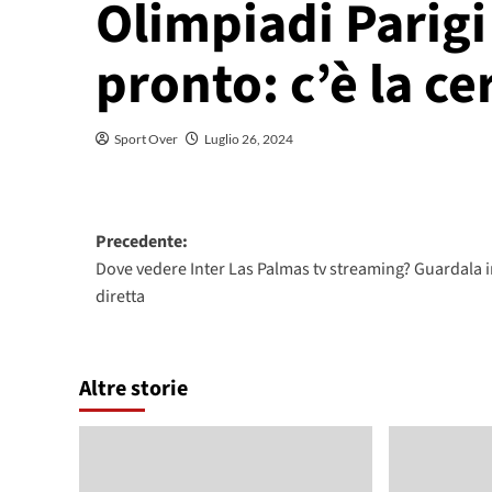
Olimpiadi Parigi
pronto: c’è la c
Sport Over
Luglio 26, 2024
Navigazione
Precedente:
Dove vedere Inter Las Palmas tv streaming? Guardala 
articolo
diretta
Altre storie