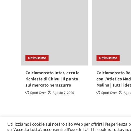
Ultimissime
Ultimissime
Calciomercato Inter, ecco le
Calciomercato Ro
richieste di Chivu | Il punto
con l’Atletico Mad
sul mercato nerazzurro
Molina | Tutti i de
Sport Over
Agosto 7, 2026
Sport Over
Agos
Utilizziamo i cookie sul nostro sito Web per offrirti l'esperienza 
Spor
su "Accetta tutto", acconsenti all'uso di TUTTI i cookie. Tuttavia,