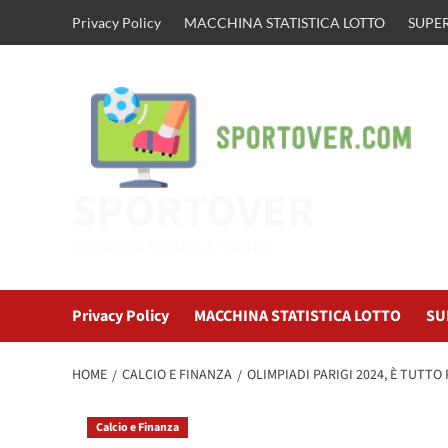
Vai
Privacy Policy
MACCHINA STATISTICA LOTTO
SUPER
al
contenuto
SPORTOVER
RASSEGNA STAMPA SPORTIVA
Privacy Policy
MACCHINA STATISTICA LOTTO
SU
HOME
CALCIO E FINANZA
OLIMPIADI PARIGI 2024, È TUTTO
Calcio e Finanza