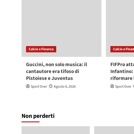
Calcio e Finanza
Calcio e Fina
Guccini, non solo musica: il
FIFPro att
cantautore era tifoso di
Infantino:
Pistoiese e Juventus
riformare
Sport Over
Agosto 6, 2026
Sport Over
Non perderti