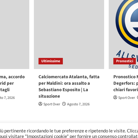
Ultimissime
Pronostici
ma, accordo
Calciomercato Atalanta, fatta
Pronostico 
rid per
per Maldini: ora assalto a
Degerfors: 
ttagli
Sebastiano Esposito | La
chiari favori
situazione
to 7, 2026
Sport Over
Sport Over
Agosto 7, 2026
più pertinente ricordando le tue preferenze e ripetendo le visite. Clic
t Over Ltd Copyright © All rights reserved.
|
CoverNews
di AF th
 puoi visitare "Impostazioni cookie" per fornire un consenso controllat