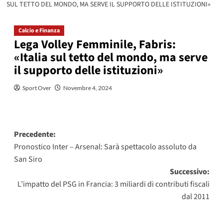
SUL TETTO DEL MONDO, MA SERVE IL SUPPORTO DELLE ISTITUZIONI»
Calcio e Finanza
Lega Volley Femminile, Fabris:
«Italia sul tetto del mondo, ma serve
il supporto delle istituzioni»
Sport Over
Novembre 4, 2024
Navigazione
Precedente:
Pronostico Inter – Arsenal: Sarà spettacolo assoluto da
articolo
San Siro
Successivo:
L’impatto del PSG in Francia: 3 miliardi di contributi fiscali
dal 2011