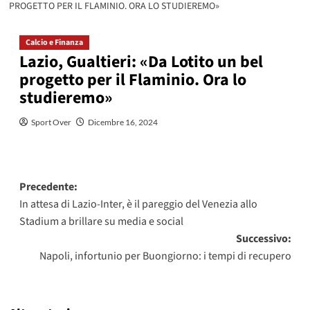
PROGETTO PER IL FLAMINIO. ORA LO STUDIEREMO»
Calcio e Finanza
Lazio, Gualtieri: «Da Lotito un bel
progetto per il Flaminio. Ora lo
studieremo»
Sport Over
Dicembre 16, 2024
Navigazione
Precedente:
In attesa di Lazio-Inter, è il pareggio del Venezia allo
articolo
Stadium a brillare su media e social
Successivo:
Napoli, infortunio per Buongiorno: i tempi di recupero