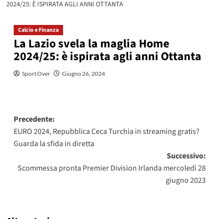
2024/25: È ISPIRATA AGLI ANNI OTTANTA
Calcio e Finanza
La Lazio svela la maglia Home
2024/25: è ispirata agli anni Ottanta
Sport Over
Giugno 26, 2024
Navigazione
Precedente:
EURO 2024, Repubblica Ceca Turchia in streaming gratis?
articolo
Guarda la sfida in diretta
Successivo:
Scommessa pronta Premier Division Irlanda mercoledì 28
giugno 2023