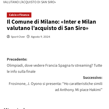
VALUTANO L’ACQUISTO DI SAN SIRO»
Calcio e Finanza
Il Comune di Milano: «Inter e Milan
valutano l’acquisto di San Siro»
Sport Over
Agosto 9, 2024
Navigazione
Precedente:
Olimpiadi, dove vedere Francia Spagna tv streaming? Tutte
articolo
le info sulla finale
Successivo:
Frosinone, J. Oyono si presenta: “Ho caratteristiche simili
ad Anthony. Mi piace Hakimi”