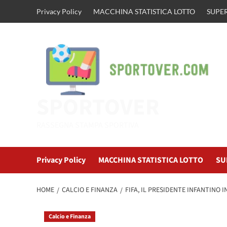
Vai
Privacy Policy
MACCHINA STATISTICA LOTTO
SUPER
al
contenuto
SPORTOVER
RASSEGNA STAMPA SPORTIVA
Privacy Policy
MACCHINA STATISTICA LOTTO
SU
HOME
CALCIO E FINANZA
FIFA, IL PRESIDENTE INFANTINO
Calcio e Finanza