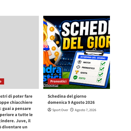
o
Pronostici
stri di poter fare
Schedina del giorno
oppe chiacchiere
domenica 9 Agosto 2026
i: guai a pensare
Sport Over
Agosto 7, 2026
periore a tutte le
cindere. Juve, il
ò diventare un