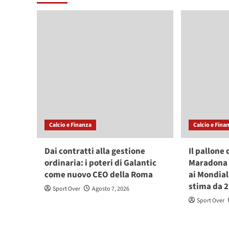
Calcio e Finanza
Calcio e Fina
Dai contratti alla gestione
Il pallone
ordinaria: i poteri di Galantic
Maradona c
come nuovo CEO della Roma
ai Mondial
stima da 2
Sport Over
Agosto 7, 2026
Sport Over