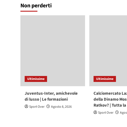
Non perderti
Ultimissime
Ultimissime
Juventus-Inter, amichevole
Calciomercato Laz
di lusso | Le formazioni
della Dinamo Mos
Ratkov? | Tutta la
Sport Over
Agosto 8, 2026
Sport Over
Agos