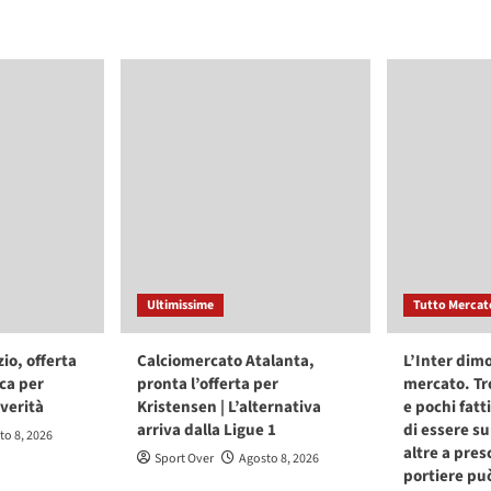
Ultimissime
Tutto Mercat
io, offerta
Calciomercato Atalanta,
L’Inter dimo
ca per
pronta l’offerta per
mercato. Tr
 verità
Kristensen | L’alternativa
e pochi fatt
arriva dalla Ligue 1
di essere su
to 8, 2026
altre a pres
Sport Over
Agosto 8, 2026
portiere pu