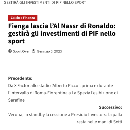
GESTIRÀ GLI INVESTIMENTI DI PIF NELLO SPORT
Calcio e Finanza
Fienga lascia l’Al Nassr di Ronaldo:
gestirà gli investimenti di PIF nello
sport
Sport Over
Gennaio 3, 2025
Navigazione
Precedente:
Da X Factor allo stadio ‘Alberto Picco’: prima e durante
articolo
l’intervallo di Roma-Fiorentina a La Spezia l’esibizione di
Sarafine
Successivo:
Verona, in standby la cessione a Presidio Investors: la palla
resta nelle mani di Setti