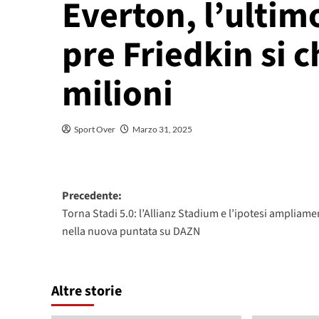
Everton, l’ultimo
pre Friedkin si c
milioni
Sport Over
Marzo 31, 2025
Navigazione
Precedente:
Torna Stadi 5.0: l’Allianz Stadium e l’ipotesi ampliam
articolo
nella nuova puntata su DAZN
Altre storie