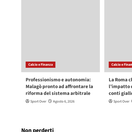
Calcio e Finanza
Calcio e Fina
Professionismo e autonomia:
La Roma c
Malagò pronto ad affrontare la
l’impatto 
riforma del sistema arbitrale
conti giall
Sport Over
Agosto 6, 2026
Sport Over
Non perderti