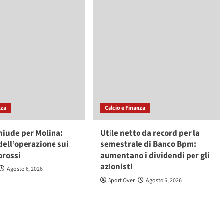
nza
Calcio e Finanza
hiude per Molina:
Utile netto da record per la
dell’operazione sui
semestrale di Banco Bpm:
orossi
aumentano i dividendi per gli
azionisti
Agosto 6, 2026
Sport Over
Agosto 6, 2026