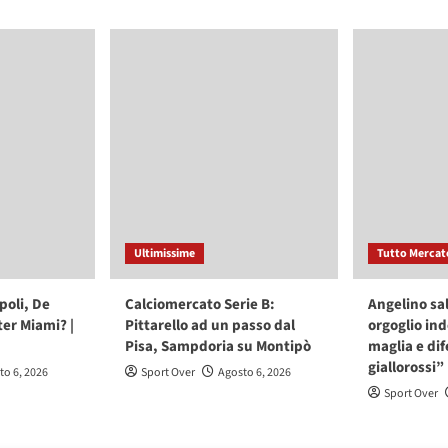
Ultimissime
Tutto Mercat
poli, De
Calciomercato Serie B:
Angelino sa
ter Miami? |
Pittarello ad un passo dal
orgoglio in
Pisa, Sampdoria su Montipò
maglia e dif
giallorossi”
to 6, 2026
Sport Over
Agosto 6, 2026
Sport Over