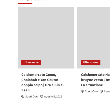
Ultimissime
Ultimissime
Calciomercato Como,
Calciomercato Na
Chalobah e Yan Couto:
bruyne verso l’In
doppio colpo | Ora all-in su
La situazione
Kean
Sport Over
Agos
Sport Over
Agosto 6, 2026