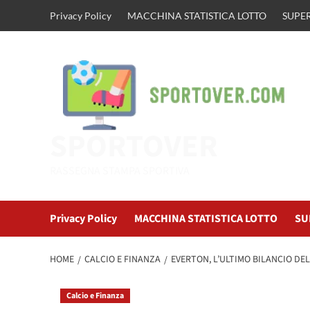
Vai
Privacy Policy
MACCHINA STATISTICA LOTTO
SUPER
al
contenuto
SPORTOVER
RASSEGNA STAMPA SPORTIVA
Privacy Policy
MACCHINA STATISTICA LOTTO
SU
HOME
CALCIO E FINANZA
EVERTON, L’ULTIMO BILANCIO DELL
Calcio e Finanza