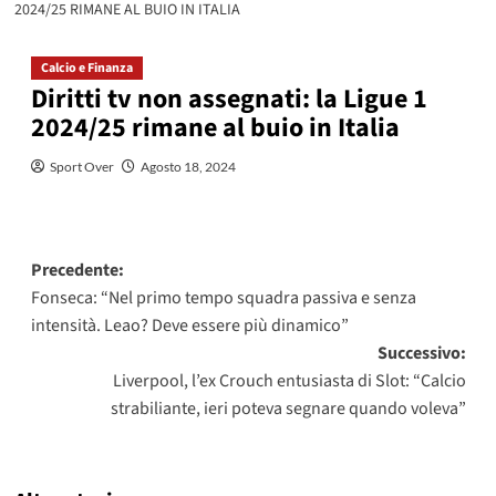
2024/25 RIMANE AL BUIO IN ITALIA
Calcio e Finanza
Diritti tv non assegnati: la Ligue 1
2024/25 rimane al buio in Italia
Sport Over
Agosto 18, 2024
Navigazione
Precedente:
Fonseca: “Nel primo tempo squadra passiva e senza
articolo
intensità. Leao? Deve essere più dinamico”
Successivo:
Liverpool, l’ex Crouch entusiasta di Slot: “Calcio
strabiliante, ieri poteva segnare quando voleva”