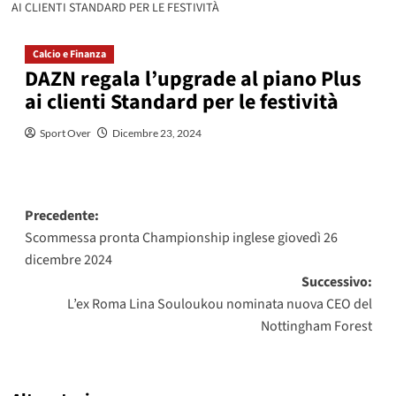
AI CLIENTI STANDARD PER LE FESTIVITÀ
Calcio e Finanza
DAZN regala l’upgrade al piano Plus
ai clienti Standard per le festività
Sport Over
Dicembre 23, 2024
Navigazione
Precedente:
Scommessa pronta Championship inglese giovedì 26
articolo
dicembre 2024
Successivo:
L’ex Roma Lina Souloukou nominata nuova CEO del
Nottingham Forest