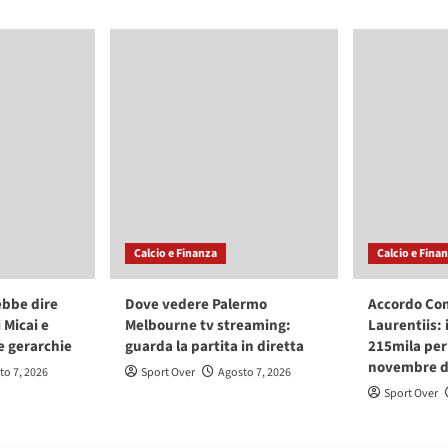
Calcio e Finanza
Calcio e Fina
ebbe dire
Dove vedere Palermo
Accordo Co
i Micai e
Melbourne tv streaming:
Laurentiis: 
e gerarchie
guarda la partita in diretta
215mila per 
novembre de
to 7, 2026
Sport Over
Agosto 7, 2026
Sport Over