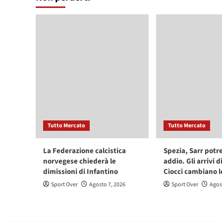
Tutto Mercato
Tutto Mercato
La Federazione calcistica
Spezia, Sarr potr
norvegese chiederà le
addio. Gli arrivi d
dimissioni di Infantino
Ciocci cambiano l
Sport Over
Agosto 7, 2026
Sport Over
Agos