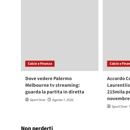
Calcio e Finanza
Calcio e Fina
Dove vedere Palermo
Accordo 
Melbourne tv streaming:
Laurentiis
guarda la partita in diretta
215mila pe
novembre 
Sport Over
Agosto 7, 2026
Sport Over
Non perderti