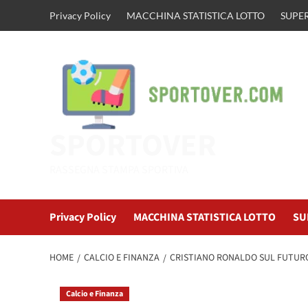
Vai
Privacy Policy
MACCHINA STATISTICA LOTTO
SUPER
al
contenuto
SPORTOVER
RASSEGNA STAMPA SPORTIVA
Privacy Policy
MACCHINA STATISTICA LOTTO
SU
HOME
CALCIO E FINANZA
CRISTIANO RONALDO SUL FUTURO
Calcio e Finanza