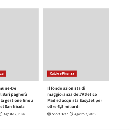
nza
Calcio e Finanza
mune-De
Il fondo azionista di
il Bari pagherà
maggioranza dell’Atletico
la gestione fino a
Madrid acquista EasyJet per
l San Nicola
oltre 6,5 miliardi
Agosto 7, 2026
Sport Over
Agosto 7, 2026