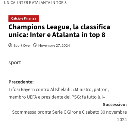
UNICA: INTER E ATALANTA IN TOP 8
Calcio e Finanza
Champions League, la classifica
unica: Inter e Atalanta in top 8
Sport Over
Novembre 27, 2024
sport
Navigazione
Precedente:
Tifosi Bayern contro Al Khelaifi: «Ministro, patron,
articolo
membro UEFA e presidente del PSG: fa tutto lui»
Successivo:
Scommessa pronta Serie C Girone C sabato 30 novembre
2024