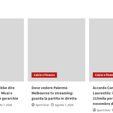
Calcio e Finanza
Calcio e Fina
ebbe dire
Dove vedere Palermo
Accordo Co
i Micai e
Melbourne tv streaming:
Laurentiis: 
e gerarchie
guarda la partita in diretta
215mila per 
novembre de
to 7, 2026
Sport Over
Agosto 7, 2026
Sport Over