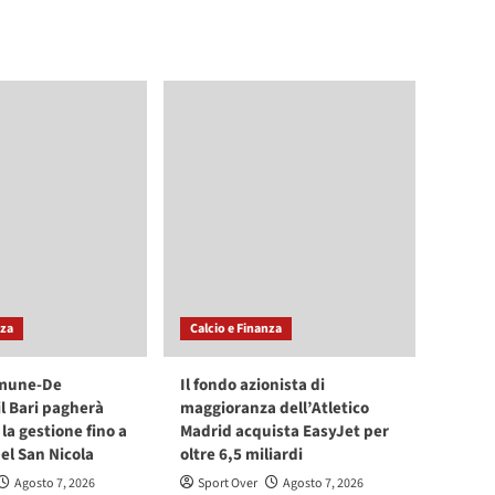
nza
Calcio e Finanza
mune-De
Il fondo azionista di
il Bari pagherà
maggioranza dell’Atletico
la gestione fino a
Madrid acquista EasyJet per
l San Nicola
oltre 6,5 miliardi
Agosto 7, 2026
Sport Over
Agosto 7, 2026