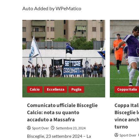
Auto Added by WPeMatico
Calcio
Eccellenza
Puglia
Coppa Italia
Comunicato ufficiale Bisceglie
Coppa Itali
Calcio: nota su quanto
Bisceglie l
accaduto a Massafra
vince anch
turno
Sport Over
Settembre 23, 2024
Sport Over
Bisceglie, 23 settembre 2024 – La