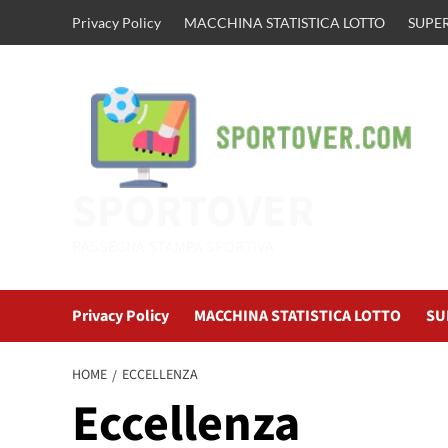
Vai
Privacy Policy
MACCHINA STATISTICA LOTTO
SUPER
al
contenuto
SPORTOVER
RASSEGNA STAMPA SPORTIVA
Privacy Policy
MACCHINA STATISTICA LOTTO
SU
HOME
ECCELLENZA
Eccellenza