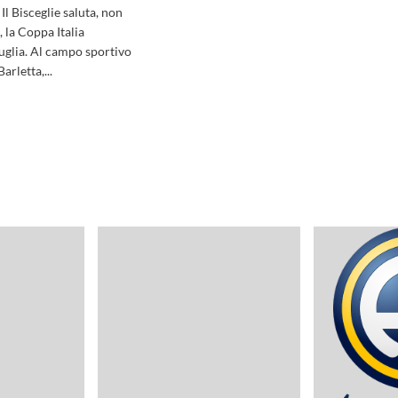
l Bisceglie saluta, non
, la Coppa Italia
uglia. Al campo sportivo
Barletta,...
gi
pa
ia
llenza:
eglie
a,
letta
ce
he
orno