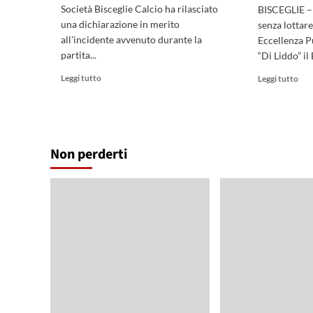
Società Bisceglie Calcio ha rilasciato
BISCEGLIE – I
una dichiarazione in merito
senza lottare
all'incidente avvenuto durante la
Eccellenza P
partita...
“Di Liddo” il 
Leggi
Leg
Leggi tutto
Leggi tutto
di
di
più
più
su
su
Comunicato
Cop
ufficiale
Ital
Non perderti
Bisceglie
Ecce
Calcio:
il
nota
Bisc
su
lott
quanto
ma
accaduto
il
a
Bar
Massafra
vin
anc
al
rit
e